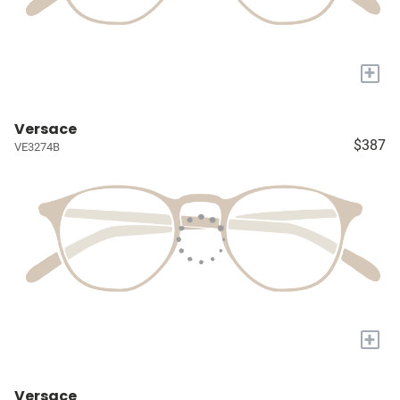
+
Versace
$387
VE3274B
+
Versace