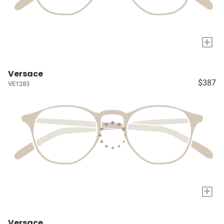
+
Versace
$387
VE1283
+
Versace