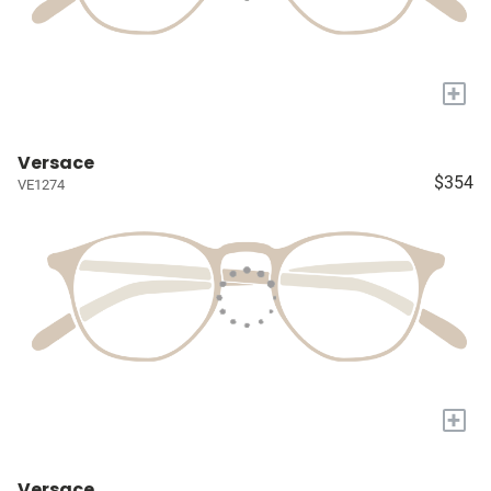
+
Versace
$354
VE1274
+
Versace