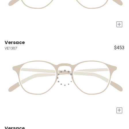
+
Versace
$453
VE1307
+
Versace