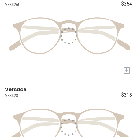
$354
VE3326U
+
Versace
$318
VE3328