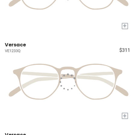
+
Versace
$311
VE1233Q
+
Versace