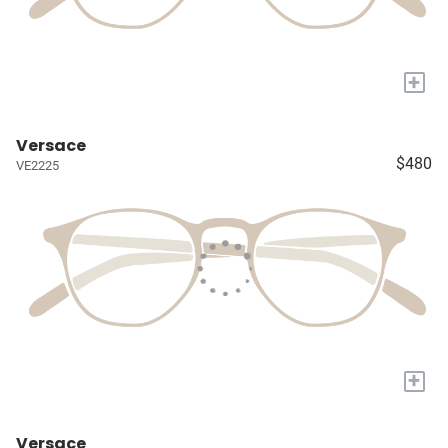
+
Versace
$480
VE2225
+
Versace