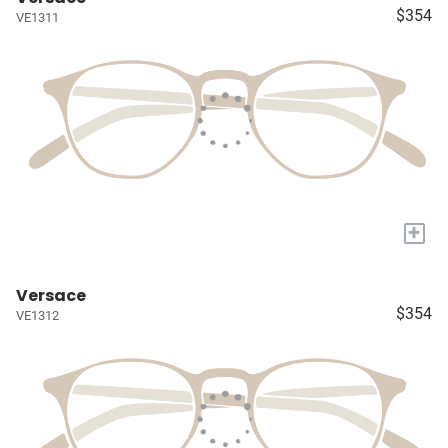
$354
VE1311
+
Versace
$354
VE1312