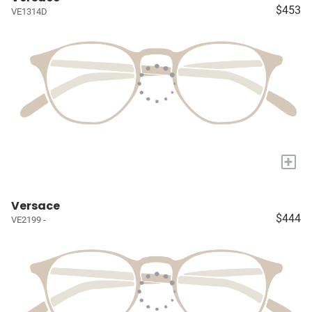
$453
VE1314D
+
Versace
$444
VE2199 -