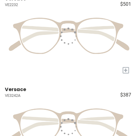
$501
VE2232
+
Versace
$387
VE3242A