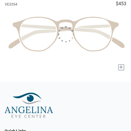
$453
VE3354
+