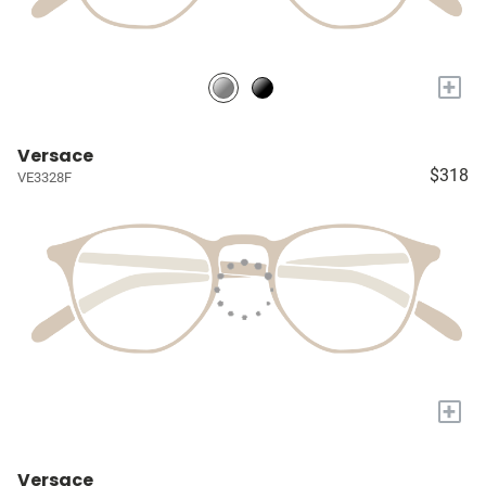
+
Versace
$318
VE3328F
+
Versace