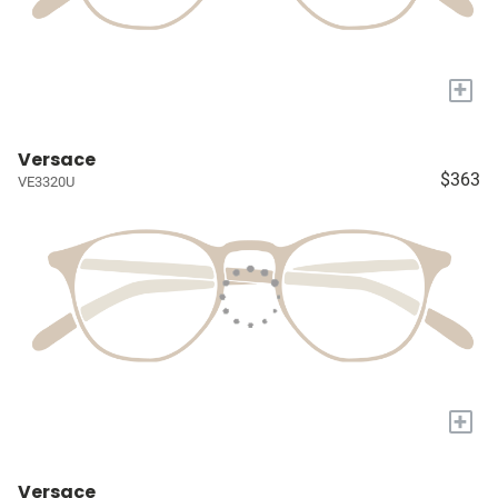
+
Versace
$363
VE3320U
+
Versace