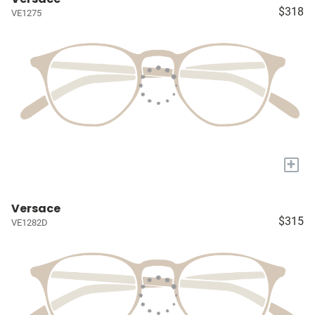
$318
VE1275
+
Versace
$315
VE1282D