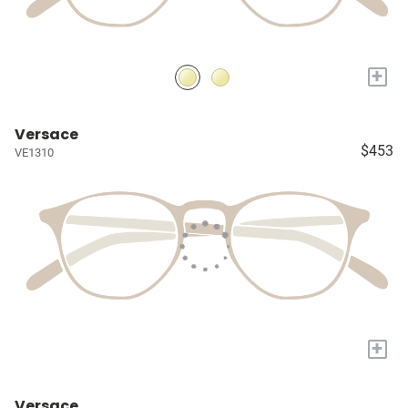
+
Versace
$453
VE1310
+
Versace