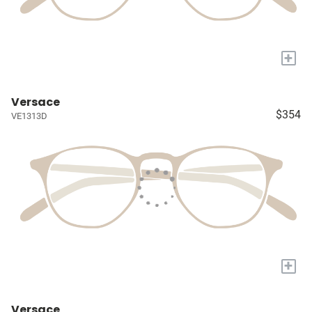
+
Versace
$354
VE1313D
+
Versace