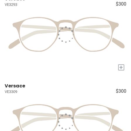
$300
VE3293
+
Versace
$300
VE3309