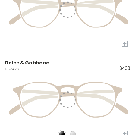
+
Dolce & Gabbana
$438
DG3428
+