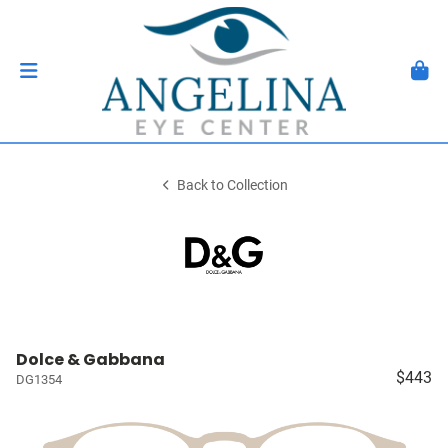
Back to Collection
Dolce & Gabbana
$443
DG1354