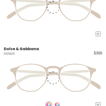
+
Dolce & Gabbana
$300
DG5025
+