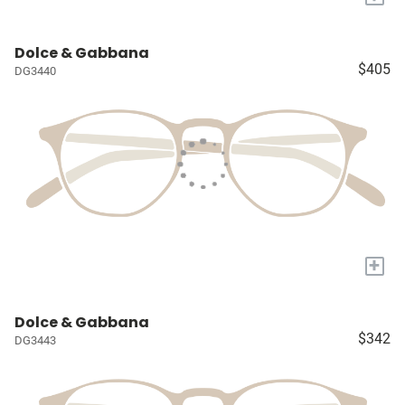
Dolce & Gabbana
$405
DG3440
+
Dolce & Gabbana
$342
DG3443