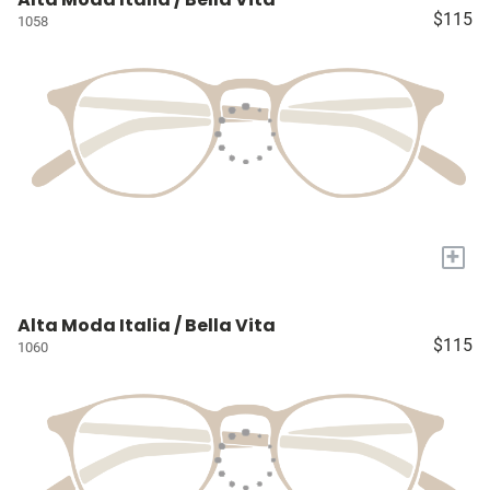
$115
1058
+
Alta Moda Italia / Bella Vita
$115
1060