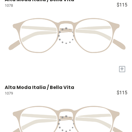
$115
1078
+
Alta Moda Italia / Bella Vita
$115
1079