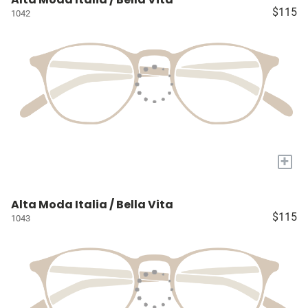
$115
1042
+
Alta Moda Italia / Bella Vita
$115
1043