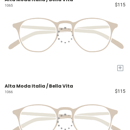
$115
1065
+
Alta Moda Italia / Bella Vita
$115
1066