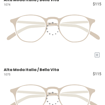
$115
1074
+
Alta Moda Italia / Bella Vita
$115
1075